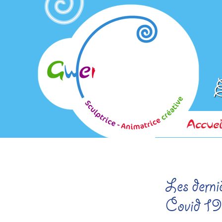
E
Accuei
Les derniè
Covid 19