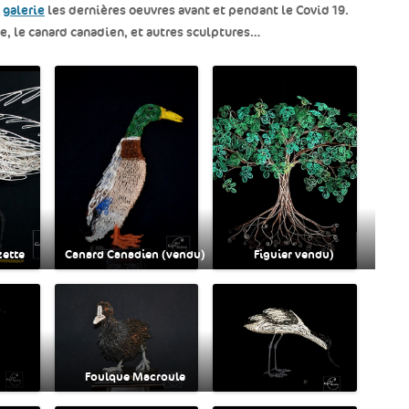
a
galerie
les dernières oeuvres avant et pendant le Covid 19.
te, le canard canadien, et autres sculptures…
zette
Canard Canadien (vendu)
Figuier vendu)
Foulque Macroule