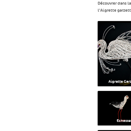
Découvrer dans l
l’Aigrette garzet
Aigrette Gar
Echasse