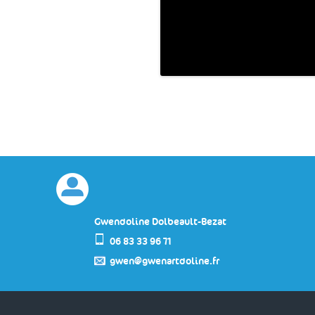
Gwendoline Dolbeault-Bezat
06 83 33 96 71
gwen@gwenartdoline.fr