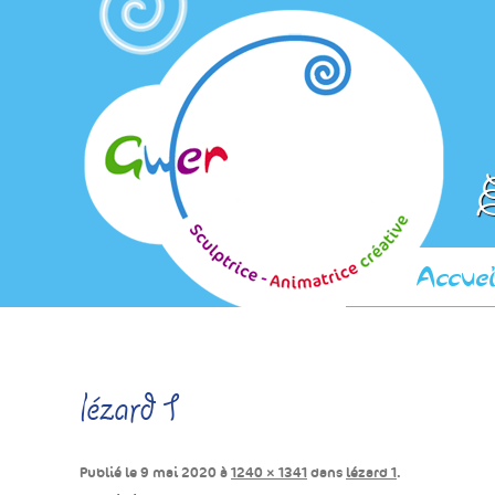
E
Accuei
lézard 1
Publié le
9 mai 2020
à
1240 × 1341
dans
lézard 1
.