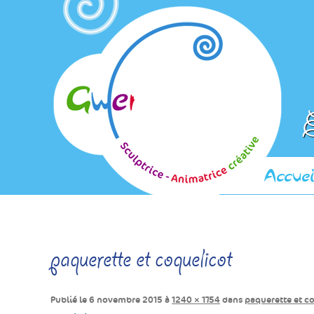
E
Accuei
paquerette et coquelicot
Publié le
6 novembre 2015
à
1240 × 1754
dans
paquerette et c