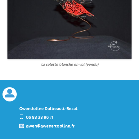
La calotte blanche en vol (vendu)
Gwendoline Dolbeault-Bezat
06 83 33 96 71
gwen@gwenartdoline.fr