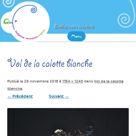
Eveillez votre créativité
Aller
Menu
au
contenu
principal
Vol de la calotte blanche
Publié le
26 novembre 2018
à
1754 × 1240
dans
Vol de la calotte
blanche
.
← Précédent
Suivant →